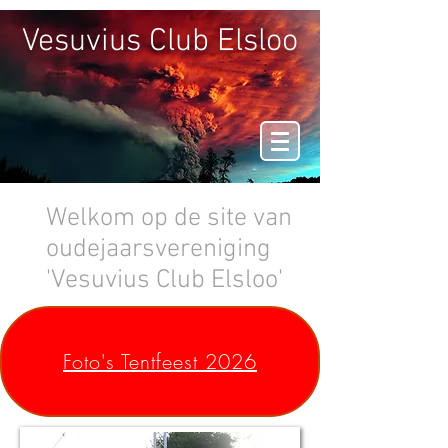
Vesuvius Club Elsloo
Welkom op de site van
oudejaarsvereniging
'Vesuvius Club Elsloo'
Foto's Tentfeest 2026