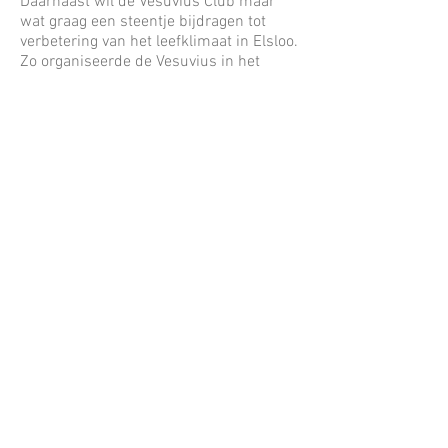
Daarnaast wil de Vesuvius Club maar
wat graag een steentje bijdragen tot
verbetering van het leefklimaat in Elsloo.
Zo organiseerde de Vesuvius in het
verleden al diverse opruim acties in de
natuur, exposities, markten en natuurlijk
diverse gezellige avonden en feesten. Zo
wordt er om het jaar een 4 daags
tentfeest georganiseerd waar al diverse
bekende Nederlandse artiesten de
bevolking met optredens vermaakte.
Ook wordt er sinds jaren tijdens Pasen
met man en macht takken gereden om
een mooie paasbult te realiseren,
waarbij het voor de Vesuvius ook van
belang is om enige inkomsten te
genereren. Zo zijn er nog vele activiteiten
in en rond Elsloo waarbij leden van de
Vesuvius Club hun steentje bijdragen ter
bevordering van de leefklimaat in Elsloo.