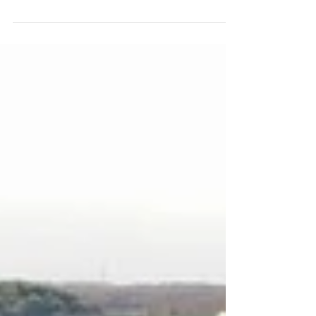
diamant naar Elsloo. Met deze stunt willen we
dit jaar stilstaan bij het 60-jarig jubileum van de
Vesuvius Club Elsloo. Deze diamant komt van
een rotonde in het centrum van Onstwedde, dit
is een dorp in de gemeente Stadskanaal. De
diamant is gemaakt door de kunstenaar Theo de
Grebber. Deze mooie diamant sluit perfect aan
bij ons thema, het 60-jarig jubileum van de
Vesuvius club Elsloo. Een 60-jarig jubileum
wordt namelijk ook wel