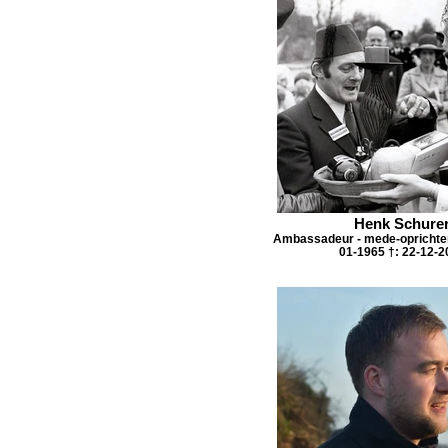
Henk Schure
Ambassadeur - mede-oprichter 
01-1965 †: 22-12-2