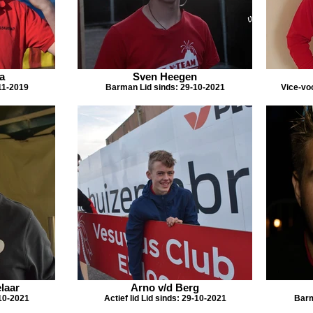
a
Sven Heegen
-11-2019
Barman Lid sinds: 29-10-2021
Vice-voo
laar
Arno v/d Berg
-10-2021
Actief lid Lid sinds: 29-10-2021
Barm