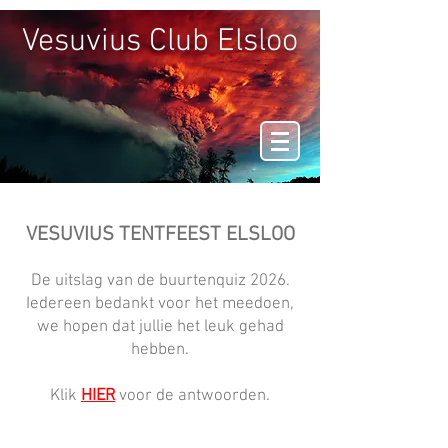
Vesuvius Club Elsloo
VESUVIUS TENTFEEST ELSLOO
De uitslag van de buurtenquiz 2026.
Iedereen bedankt voor het meedoen,
we hopen dat jullie het leuk gehad
hebben.
Klik
HIER
voor de antwoorden.