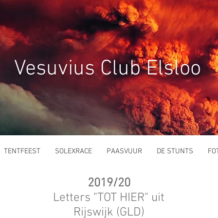
Vesuvius Club Elsloo
TENTFEEST
SOLEXRACE
PAASVUUR
DE STUNTS
FO
2019/20
Letters "TOT HIER" uit
Rijswijk (GLD)