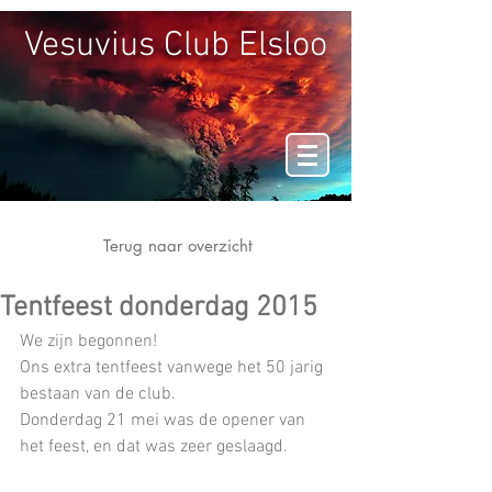
Vesuvius Club Elsloo
Terug naar overzicht
Tentfeest donderdag 2015
We zijn begonnen!
Ons extra tentfeest vanwege het 50 jarig 
bestaan van de club.
Donderdag 21 mei was de opener van 
het feest, en dat was zeer geslaagd.