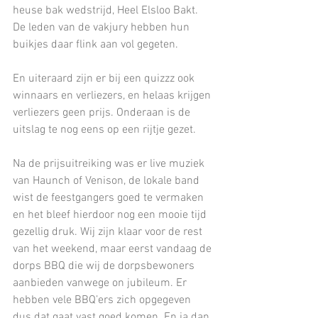
heuse bak wedstrijd, Heel Elsloo Bakt. 
De leden van de vakjury hebben hun 
buikjes daar flink aan vol gegeten.
En uiteraard zijn er bij een quizzz ook 
winnaars en verliezers, en helaas krijgen 
verliezers geen prijs. Onderaan is de 
uitslag te nog eens op een rijtje gezet.
Na de prijsuitreiking was er live muziek 
van Haunch of Venison, de lokale band 
wist de feestgangers goed te vermaken 
en het bleef hierdoor nog een mooie tijd 
gezellig druk. Wij zijn klaar voor de rest 
van het weekend, maar eerst vandaag de 
dorps BBQ die wij de dorpsbewoners 
aanbieden vanwege on jubileum. Er 
hebben vele BBQ’ers zich opgegeven 
dus dat gaat vast goed komen. En ja dan 