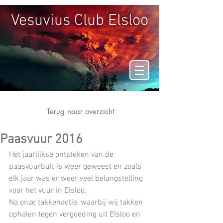
Vesuvius Club Elsloo
Terug naar overzicht
Paasvuur 2016
Het jaarlijkse ontsteken van de 
paasvuurbult is weer geweest en zoals 
elk jaar was er weer veel belangstelling 
voor het vuur in Elsloo.
Na onze takkenactie, waarbij wij takken 
ophalen tegen vergoeding uit Elsloo en 