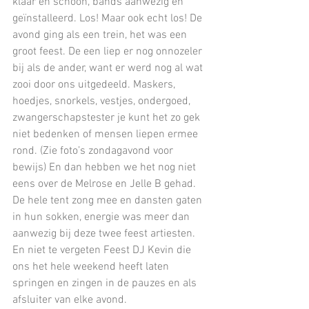
klaar en schoon, bands aanwezig en 
geïnstalleerd. Los! Maar ook echt los! De 
avond ging als een trein, het was een 
groot feest. De een liep er nog onnozeler 
bij als de ander, want er werd nog al wat 
zooi door ons uitgedeeld. Maskers, 
hoedjes, snorkels, vestjes, ondergoed, 
zwangerschapstester je kunt het zo gek 
niet bedenken of mensen liepen ermee 
rond. (Zie foto’s zondagavond voor 
bewijs) En dan hebben we het nog niet 
eens over de Melrose en Jelle B gehad. 
De hele tent zong mee en dansten gaten 
in hun sokken, energie was meer dan 
aanwezig bij deze twee feest artiesten. 
En niet te vergeten Feest DJ Kevin die 
ons het hele weekend heeft laten 
springen en zingen in de pauzes en als 
afsluiter van elke avond.