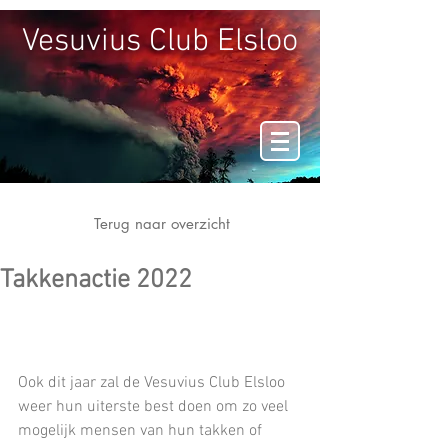
Vesuvius Club Elsloo
Terug naar overzicht
Takkenactie 2022
Ook dit jaar zal de Vesuvius Club Elsloo 
weer hun uiterste best doen om zo veel 
mogelijk mensen van hun takken of 